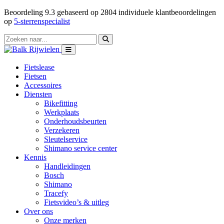
Beoordeling
9.3
gebaseerd op
2804
individuele klantbeoordelingen
op
5-sterrenspecialist
Fietslease
Fietsen
Accessoires
Diensten
Bikefitting
Werkplaats
Onderhoudsbeurten
Verzekeren
Sleutelservice
Shimano service center
Kennis
Handleidingen
Bosch
Shimano
Tracefy
Fietsvideo’s & uitleg
Over ons
Onze merken