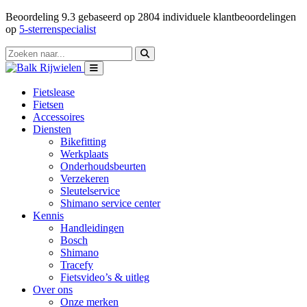
Beoordeling
9.3
gebaseerd op
2804
individuele klantbeoordelingen
op
5-sterrenspecialist
Fietslease
Fietsen
Accessoires
Diensten
Bikefitting
Werkplaats
Onderhoudsbeurten
Verzekeren
Sleutelservice
Shimano service center
Kennis
Handleidingen
Bosch
Shimano
Tracefy
Fietsvideo’s & uitleg
Over ons
Onze merken