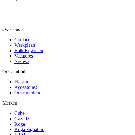
Over ons
Contact
Werkplaats
Balk Rijwielen
Vacatures
Nieuws
Ons aanbod
Fietsen
Accessoires
Onze merken
Merken
Cube
Gazelle
Koga
Koga Signature
KTM