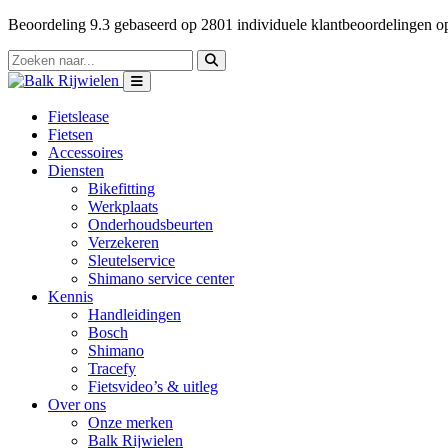
Beoordeling
9.3
gebaseerd op
2801
individuele klantbeoordelingen 
Fietslease
Fietsen
Accessoires
Diensten
Bikefitting
Werkplaats
Onderhoudsbeurten
Verzekeren
Sleutelservice
Shimano service center
Kennis
Handleidingen
Bosch
Shimano
Tracefy
Fietsvideo’s & uitleg
Over ons
Onze merken
Balk Rijwielen