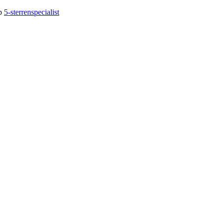
op
5-sterrenspecialist