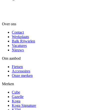
Over ons
Contact
Werkplaats
Balk Rijwielen
Vacatures
Nieuws
Ons aanbod
Fietsen
Accessoires
Onze merken
Merken
Cube
Gazelle
Koga
Koga Signature
KTM