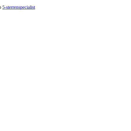
op
5-sterrenspecialist