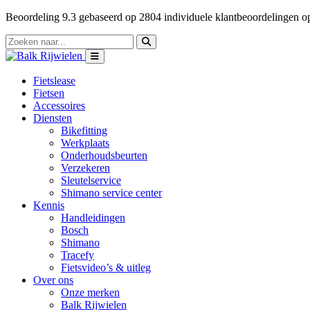
Beoordeling
9.3
gebaseerd op
2804
individuele klantbeoordelingen 
Fietslease
Fietsen
Accessoires
Diensten
Bikefitting
Werkplaats
Onderhoudsbeurten
Verzekeren
Sleutelservice
Shimano service center
Kennis
Handleidingen
Bosch
Shimano
Tracefy
Fietsvideo’s & uitleg
Over ons
Onze merken
Balk Rijwielen