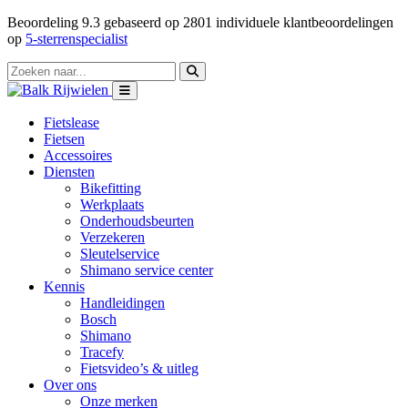
Beoordeling
9.3
gebaseerd op
2801
individuele klantbeoordelingen
op
5-sterrenspecialist
Fietslease
Fietsen
Accessoires
Diensten
Bikefitting
Werkplaats
Onderhoudsbeurten
Verzekeren
Sleutelservice
Shimano service center
Kennis
Handleidingen
Bosch
Shimano
Tracefy
Fietsvideo’s & uitleg
Over ons
Onze merken