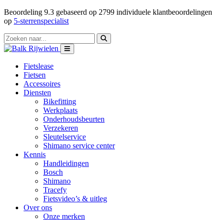
Beoordeling
9.3
gebaseerd op
2799
individuele klantbeoordelingen
op
5-sterrenspecialist
Fietslease
Fietsen
Accessoires
Diensten
Bikefitting
Werkplaats
Onderhoudsbeurten
Verzekeren
Sleutelservice
Shimano service center
Kennis
Handleidingen
Bosch
Shimano
Tracefy
Fietsvideo’s & uitleg
Over ons
Onze merken