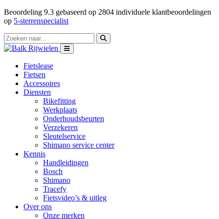
Beoordeling
9.3
gebaseerd op
2804
individuele klantbeoordelingen
op
5-sterrenspecialist
Fietslease
Fietsen
Accessoires
Diensten
Bikefitting
Werkplaats
Onderhoudsbeurten
Verzekeren
Sleutelservice
Shimano service center
Kennis
Handleidingen
Bosch
Shimano
Tracefy
Fietsvideo’s & uitleg
Over ons
Onze merken