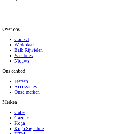
Over ons
Contact
Werkplaats
Balk Rijwielen
Vacatures
Nieuws
Ons aanbod
Fietsen
Accessoires
Onze merken
Merken
Cube
Gazelle
Koga
Koga Signature
KTM