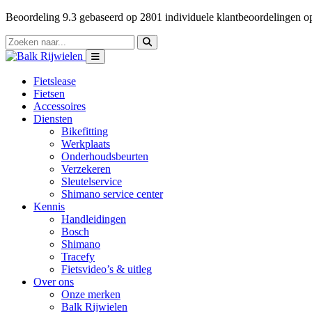
Beoordeling
9.3
gebaseerd op
2801
individuele klantbeoordelingen 
Fietslease
Fietsen
Accessoires
Diensten
Bikefitting
Werkplaats
Onderhoudsbeurten
Verzekeren
Sleutelservice
Shimano service center
Kennis
Handleidingen
Bosch
Shimano
Tracefy
Fietsvideo’s & uitleg
Over ons
Onze merken
Balk Rijwielen