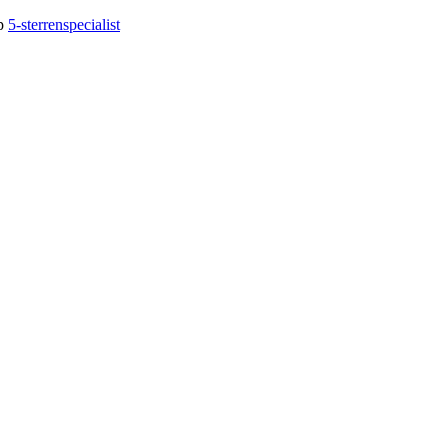
op
5-sterrenspecialist