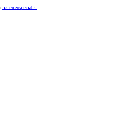
op
5-sterrenspecialist