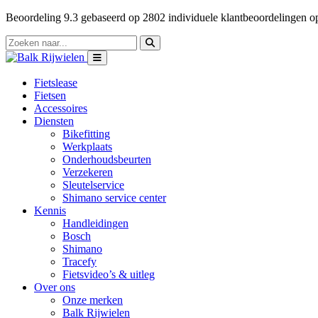
Beoordeling
9.3
gebaseerd op
2802
individuele klantbeoordelingen 
Fietslease
Fietsen
Accessoires
Diensten
Bikefitting
Werkplaats
Onderhoudsbeurten
Verzekeren
Sleutelservice
Shimano service center
Kennis
Handleidingen
Bosch
Shimano
Tracefy
Fietsvideo’s & uitleg
Over ons
Onze merken
Balk Rijwielen