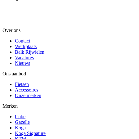
Over ons
Contact
Werkplaats
Balk Rijwielen
Vacatures
Nieuws
Ons aanbod
Fietsen
Accessoires
Onze merken
Merken
Cube
Gazelle
Koga
Koga Signature
KTM