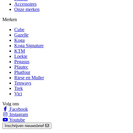
Accessoires
Onze merken
Merken
Cube
Gazelle
Koga
Koga Signature
KTM
Loekie
Pegasus
Pfautec
Phatfour
Riese en Muller
Tenways
Trek
Vici
Volg ons
Facebook
Instagram
Youtube
Inschrijven nieuwsbrief