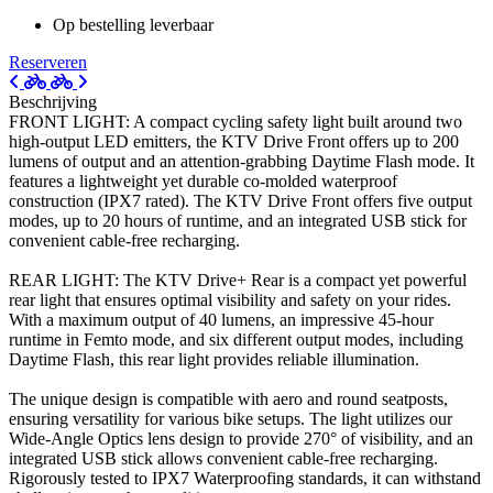
Op bestelling leverbaar
Reserveren
Beschrijving
FRONT LIGHT: A compact cycling safety light built around two
high-output LED emitters, the KTV Drive Front offers up to 200
lumens of output and an attention-grabbing Daytime Flash mode. It
features a lightweight yet durable co-molded waterproof
construction (IPX7 rated). The KTV Drive Front offers five output
modes, up to 20 hours of runtime, and an integrated USB stick for
convenient cable-free recharging.
REAR LIGHT: The KTV Drive+ Rear is a compact yet powerful
rear light that ensures optimal visibility and safety on your rides.
With a maximum output of 40 lumens, an impressive 45-hour
runtime in Femto mode, and six different output modes, including
Daytime Flash, this rear light provides reliable illumination.
The unique design is compatible with aero and round seatposts,
ensuring versatility for various bike setups. The light utilizes our
Wide-Angle Optics lens design to provide 270° of visibility, and an
integrated USB stick allows convenient cable-free recharging.
Rigorously tested to IPX7 Waterproofing standards, it can withstand