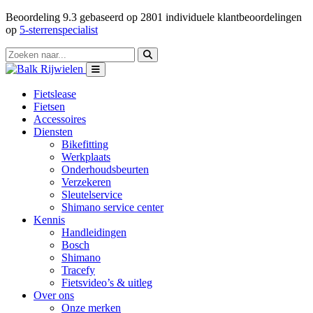
Beoordeling
9.3
gebaseerd op
2801
individuele klantbeoordelingen
op
5-sterrenspecialist
Fietslease
Fietsen
Accessoires
Diensten
Bikefitting
Werkplaats
Onderhoudsbeurten
Verzekeren
Sleutelservice
Shimano service center
Kennis
Handleidingen
Bosch
Shimano
Tracefy
Fietsvideo’s & uitleg
Over ons
Onze merken