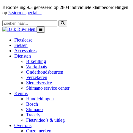
Beoordeling
9.3
gebaseerd op
2804
individuele klantbeoordelingen
op
5-sterrenspecialist
Fietslease
Fietsen
Accessoires
Diensten
Bikefitting
Werkplaats
Onderhoudsbeurten
Verzekeren
Sleutelservice
Shimano service center
Kennis
Handleidingen
Bosch
Shimano
Tracefy
Fietsvideo’s & uitleg
Over ons
Onze merken