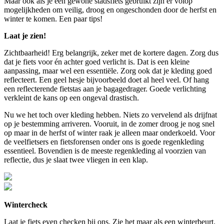
Maar ook als je een gewone stadsfiets gebruikt zijn er volop
mogelijkheden om veilig, droog en ongeschonden door de herfst en
winter te komen. Een paar tips!
Laat je zien!
Zichtbaarheid! Erg belangrijk, zeker met de kortere dagen. Zorg dus
dat je fiets voor én achter goed verlicht is. Dat is een kleine
aanpassing, maar wel een essentiële. Zorg ook dat je kleding goed
reflecteert. Een geel hesje bijvoorbeeld doet al heel veel. Of hang
een reflecterende fietstas aan je bagagedrager. Goede verlichting
verkleint de kans op een ongeval drastisch.
Nu we het toch over kleding hebben. Niets zo vervelend als drijfnat
op je bestemming arriveren. Vooruit, in de zomer droog je nog snel
op maar in de herfst of winter raak je alleen maar onderkoeld. Voor
de veelfietsers en fietsforensen onder ons is goede regenkleding
essentieel. Bovendien is de meeste regenkleding al voorzien van
reflectie, dus je slaat twee vliegen in een klap.
Wintercheck
Laat je fiets even checken bij ons. Zie het maar als een winterbeurt.