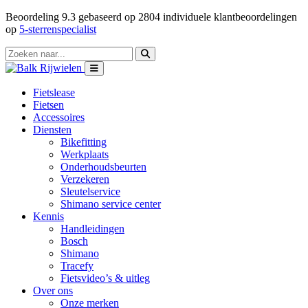
Beoordeling
9.3
gebaseerd op
2804
individuele klantbeoordelingen
op
5-sterrenspecialist
Fietslease
Fietsen
Accessoires
Diensten
Bikefitting
Werkplaats
Onderhoudsbeurten
Verzekeren
Sleutelservice
Shimano service center
Kennis
Handleidingen
Bosch
Shimano
Tracefy
Fietsvideo’s & uitleg
Over ons
Onze merken