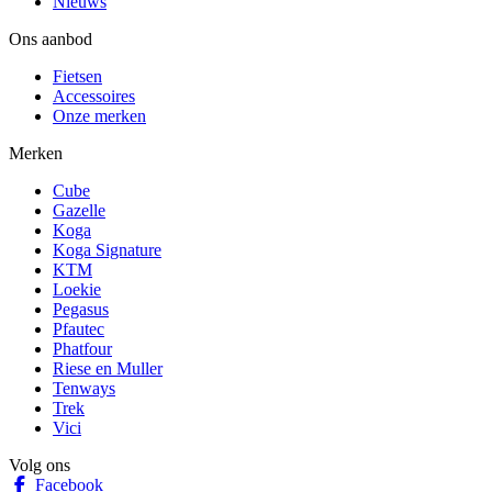
Nieuws
Ons aanbod
Fietsen
Accessoires
Onze merken
Merken
Cube
Gazelle
Koga
Koga Signature
KTM
Loekie
Pegasus
Pfautec
Phatfour
Riese en Muller
Tenways
Trek
Vici
Volg ons
Facebook