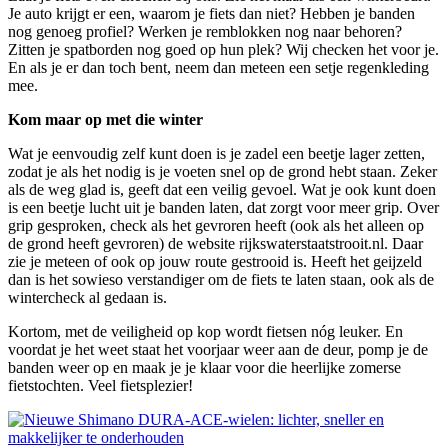
Je auto krijgt er een, waarom je fiets dan niet? Hebben je banden
nog genoeg profiel? Werken je remblokken nog naar behoren?
Zitten je spatborden nog goed op hun plek? Wij checken het voor je.
En als je er dan toch bent, neem dan meteen een setje regenkleding
mee.
Kom maar op met die winter
Wat je eenvoudig zelf kunt doen is je zadel een beetje lager zetten,
zodat je als het nodig is je voeten snel op de grond hebt staan. Zeker
als de weg glad is, geeft dat een veilig gevoel. Wat je ook kunt doen
is een beetje lucht uit je banden laten, dat zorgt voor meer grip. Over
grip gesproken, check als het gevroren heeft (ook als het alleen op
de grond heeft gevroren) de website rijkswaterstaatstrooit.nl. Daar
zie je meteen of ook op jouw route gestrooid is. Heeft het geijzeld
dan is het sowieso verstandiger om de fiets te laten staan, ook als de
wintercheck al gedaan is.
Kortom, met de veiligheid op kop wordt fietsen nóg leuker. En
voordat je het weet staat het voorjaar weer aan de deur, pomp je de
banden weer op en maak je je klaar voor die heerlijke zomerse
fietstochten. Veel fietsplezier!