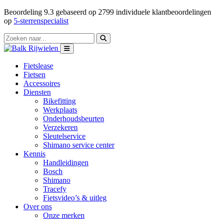
Beoordeling
9.3
gebaseerd op
2799
individuele klantbeoordelingen
op
5-sterrenspecialist
Fietslease
Fietsen
Accessoires
Diensten
Bikefitting
Werkplaats
Onderhoudsbeurten
Verzekeren
Sleutelservice
Shimano service center
Kennis
Handleidingen
Bosch
Shimano
Tracefy
Fietsvideo’s & uitleg
Over ons
Onze merken