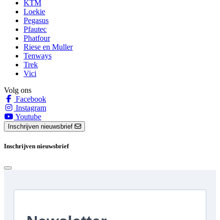
KTM
Loekie
Pegasus
Pfautec
Phatfour
Riese en Muller
Tenways
Trek
Vici
Volg ons
Facebook
Instagram
Youtube
Inschrijven nieuwsbrief
Inschrijven nieuwsbrief