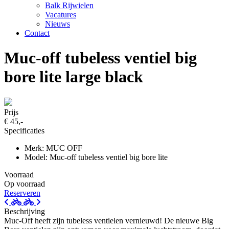
Balk Rijwielen
Vacatures
Nieuws
Contact
Muc-off tubeless ventiel big
bore lite large black
Prijs
€ 45,-
Specificaties
Merk: MUC OFF
Model: Muc-off tubeless ventiel big bore lite
Voorraad
Op voorraad
Reserveren
Beschrijving
Muc-Off heeft zijn tubeless ventielen vernieuwd! De nieuwe Big