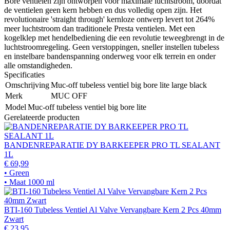
Bore ventielen zijn ontworpen voor maximale luchtstroom, doordat
de ventielen geen kern hebben en dus volledig open zijn. Het
revolutionaire 'straight through' kernloze ontwerp levert tot 264%
meer luchtstroom dan traditionele Presta ventielen. Met een
kogelklep met hendelbediening die een revolutie teweegbrengt in de
luchtstroomregeling. Geen verstoppingen, sneller instellen tubeless
en instelbare bandenspanning onderweg voor elk terrein en onder
alle omstandigheden.
Specificaties
Omschrijving
Muc-off tubeless ventiel big bore lite large black
Merk
MUC OFF
Model
Muc-off tubeless ventiel big bore lite
Gerelateerde producten
BANDENREPARATIE DY BARKEEPER PRO TL SEALANT
1L
€ 69,99
• Green
• Maat 1000 ml
BTI-160 Tubeless Ventiel Al Valve Vervangbare Kern 2 Pcs 40mm
Zwart
€ 23,95