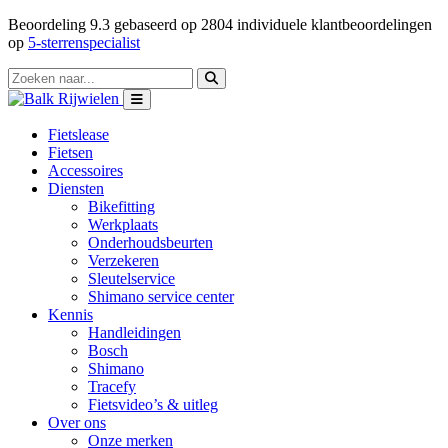
Beoordeling
9.3
gebaseerd op
2804
individuele klantbeoordelingen
op
5-sterrenspecialist
Fietslease
Fietsen
Accessoires
Diensten
Bikefitting
Werkplaats
Onderhoudsbeurten
Verzekeren
Sleutelservice
Shimano service center
Kennis
Handleidingen
Bosch
Shimano
Tracefy
Fietsvideo’s & uitleg
Over ons
Onze merken