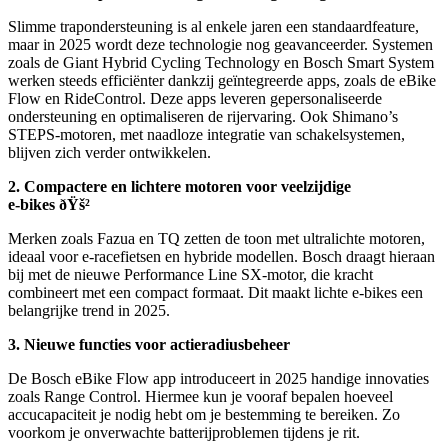
Slimme trapondersteuning is al enkele jaren een standaardfeature,
maar in 2025 wordt deze technologie nog geavanceerder. Systemen
zoals de Giant Hybrid Cycling Technology en Bosch Smart System
werken steeds efficiënter dankzij geïntegreerde apps, zoals de eBike
Flow en RideControl. Deze apps leveren gepersonaliseerde
ondersteuning en optimaliseren de rijervaring. Ook Shimano’s
STEPS-motoren, met naadloze integratie van schakelsystemen,
blijven zich verder ontwikkelen.
2. Compactere en lichtere motoren voor veelzijdige
e-bikes ðŸš²
Merken zoals Fazua en TQ zetten de toon met ultralichte motoren,
ideaal voor e-racefietsen en hybride modellen. Bosch draagt hieraan
bij met de nieuwe Performance Line SX-motor, die kracht
combineert met een compact formaat. Dit maakt lichte e-bikes een
belangrijke trend in 2025.
3. Nieuwe functies voor actieradiusbeheer
De Bosch eBike Flow app introduceert in 2025 handige innovaties
zoals Range Control. Hiermee kun je vooraf bepalen hoeveel
accucapaciteit je nodig hebt om je bestemming te bereiken. Zo
voorkom je onverwachte batterijproblemen tijdens je rit.