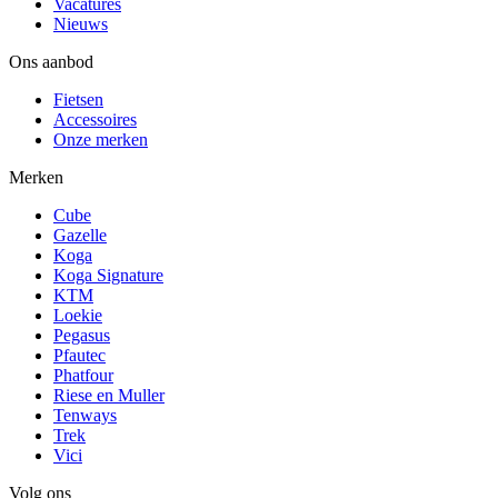
Vacatures
Nieuws
Ons aanbod
Fietsen
Accessoires
Onze merken
Merken
Cube
Gazelle
Koga
Koga Signature
KTM
Loekie
Pegasus
Pfautec
Phatfour
Riese en Muller
Tenways
Trek
Vici
Volg ons