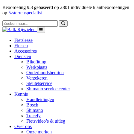
Beoordeling
9.3
gebaseerd op
2801
individuele klantbeoordelingen
op
5-sterrenspecialist
Fietslease
Fietsen
Accessoires
Diensten
Bikefitting
Werkplaats
Onderhoudsbeurten
Verzekeren
Sleutelservice
Shimano service center
Kennis
Handleidingen
Bosch
Shimano
Tracefy
Fietsvideo’s & uitleg
Over ons
Onze merken