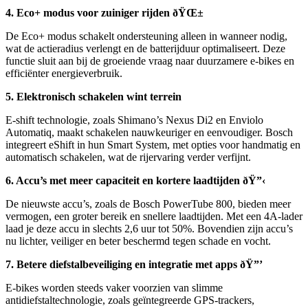
4. Eco+ modus voor zuiniger rijden ðŸŒ±
De Eco+ modus schakelt ondersteuning alleen in wanneer nodig,
wat de actieradius verlengt en de batterijduur optimaliseert. Deze
functie sluit aan bij de groeiende vraag naar duurzamere e-bikes en
efficiënter energieverbruik.
5. Elektronisch schakelen wint terrein
E-shift technologie, zoals Shimano’s Nexus Di2 en Enviolo
Automatiq, maakt schakelen nauwkeuriger en eenvoudiger. Bosch
integreert eShift in hun Smart System, met opties voor handmatig en
automatisch schakelen, wat de rijervaring verder verfijnt.
6. Accu’s met meer capaciteit en kortere laadtijden ðŸ”‹
De nieuwste accu’s, zoals de Bosch PowerTube 800, bieden meer
vermogen, een groter bereik en snellere laadtijden. Met een 4A-lader
laad je deze accu in slechts 2,6 uur tot 50%. Bovendien zijn accu’s
nu lichter, veiliger en beter beschermd tegen schade en vocht.
7. Betere diefstalbeveiliging en integratie met apps ðŸ”’
E-bikes worden steeds vaker voorzien van slimme
antidiefstaltechnologie, zoals geïntegreerde GPS-trackers,