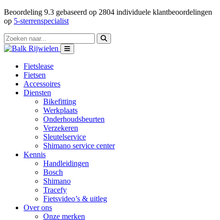
Beoordeling
9.3
gebaseerd op
2804
individuele klantbeoordelingen
op
5-sterrenspecialist
Fietslease
Fietsen
Accessoires
Diensten
Bikefitting
Werkplaats
Onderhoudsbeurten
Verzekeren
Sleutelservice
Shimano service center
Kennis
Handleidingen
Bosch
Shimano
Tracefy
Fietsvideo’s & uitleg
Over ons
Onze merken