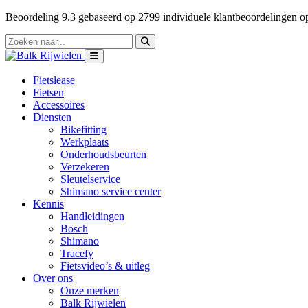
Beoordeling
9.3
gebaseerd op
2799
individuele klantbeoordelingen 
Fietslease
Fietsen
Accessoires
Diensten
Bikefitting
Werkplaats
Onderhoudsbeurten
Verzekeren
Sleutelservice
Shimano service center
Kennis
Handleidingen
Bosch
Shimano
Tracefy
Fietsvideo’s & uitleg
Over ons
Onze merken
Balk Rijwielen