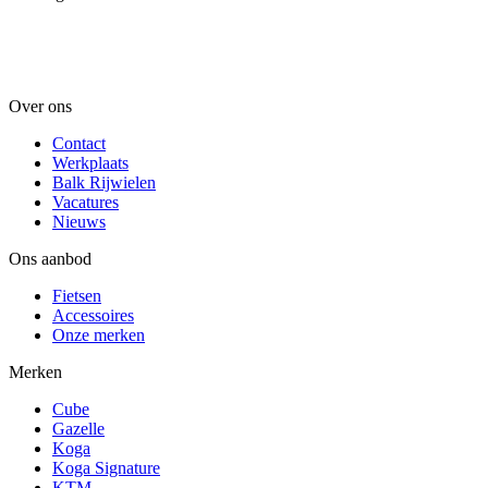
Over ons
Contact
Werkplaats
Balk Rijwielen
Vacatures
Nieuws
Ons aanbod
Fietsen
Accessoires
Onze merken
Merken
Cube
Gazelle
Koga
Koga Signature
KTM