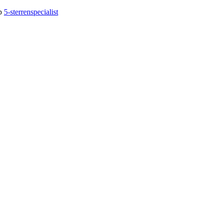
op
5-sterrenspecialist