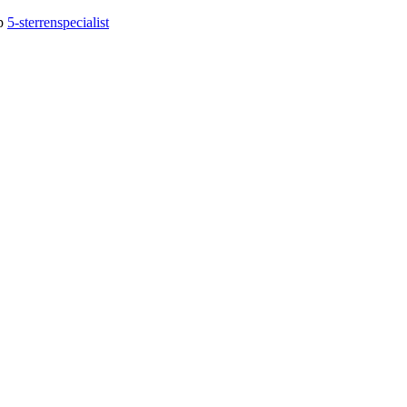
op
5-sterrenspecialist