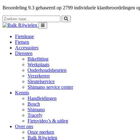
Beoordeling
9.3
gebaseerd op
2799
individuele klantbeoordelingen 
Fietslease
Fietsen
Accessoires
Diensten
Bikefitting
Werkplaats
Onderhoudsbeurten
Verzekeren
Sleutelservice
Shimano service center
Kennis
Handleidingen
Bosch
Shimano
Tracefy
Fietsvideo’s & uitleg
Over ons
Onze merken
Balk Rijwielen