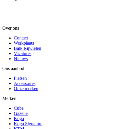
Over ons
Contact
Werkplaats
Balk Rijwielen
Vacatures
Nieuws
Ons aanbod
Fietsen
Accessoires
Onze merken
Merken
Cube
Gazelle
Koga
Koga Signature
KTM