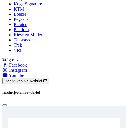
Koga Signature
KTM
Loekie
Pegasus
Pfautec
Phatfour
Riese en Muller
Tenways
Trek
Vici
Volg ons
Facebook
Instagram
Youtube
Inschrijven nieuwsbrief
Inschrijven nieuwsbrief