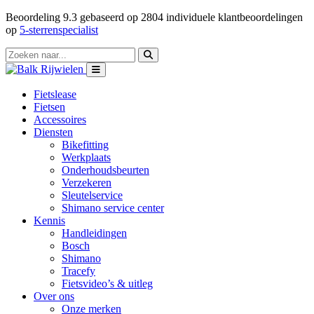
Beoordeling
9.3
gebaseerd op
2804
individuele klantbeoordelingen
op
5-sterrenspecialist
Fietslease
Fietsen
Accessoires
Diensten
Bikefitting
Werkplaats
Onderhoudsbeurten
Verzekeren
Sleutelservice
Shimano service center
Kennis
Handleidingen
Bosch
Shimano
Tracefy
Fietsvideo’s & uitleg
Over ons
Onze merken