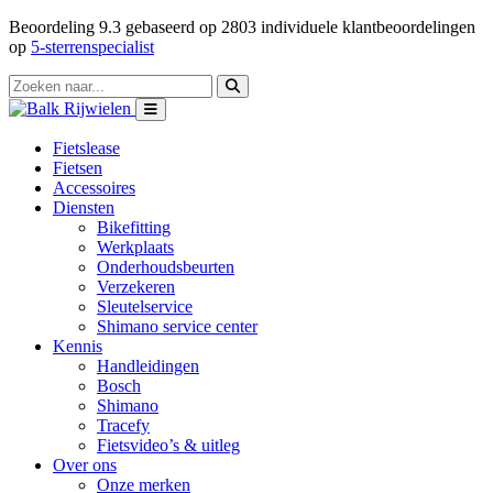
Beoordeling
9.3
gebaseerd op
2803
individuele klantbeoordelingen
op
5-sterrenspecialist
Fietslease
Fietsen
Accessoires
Diensten
Bikefitting
Werkplaats
Onderhoudsbeurten
Verzekeren
Sleutelservice
Shimano service center
Kennis
Handleidingen
Bosch
Shimano
Tracefy
Fietsvideo’s & uitleg
Over ons
Onze merken