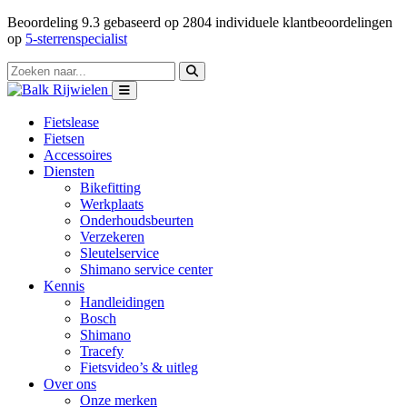
Beoordeling
9.3
gebaseerd op
2804
individuele klantbeoordelingen
op
5-sterrenspecialist
Fietslease
Fietsen
Accessoires
Diensten
Bikefitting
Werkplaats
Onderhoudsbeurten
Verzekeren
Sleutelservice
Shimano service center
Kennis
Handleidingen
Bosch
Shimano
Tracefy
Fietsvideo’s & uitleg
Over ons
Onze merken