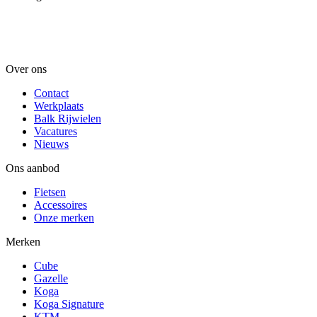
Over ons
Contact
Werkplaats
Balk Rijwielen
Vacatures
Nieuws
Ons aanbod
Fietsen
Accessoires
Onze merken
Merken
Cube
Gazelle
Koga
Koga Signature
KTM