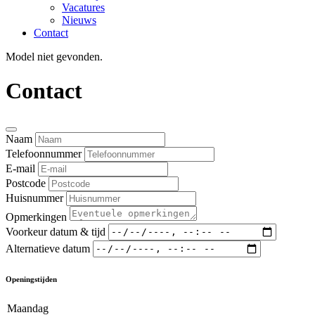
Vacatures
Nieuws
Contact
Model niet gevonden.
Contact
Naam
Telefoonnummer
E-mail
Postcode
Huisnummer
Opmerkingen
Voorkeur datum & tijd
Alternatieve datum
Openingstijden
Maandag