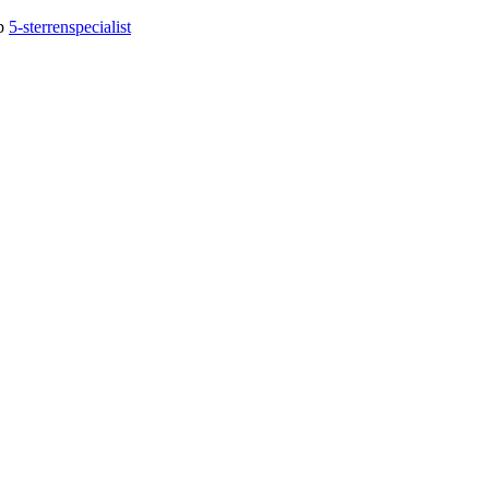
op
5-sterrenspecialist