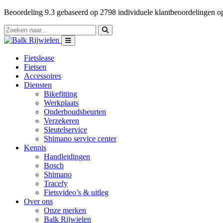
Beoordeling
9.3
gebaseerd op
2798
individuele klantbeoordelingen 
Fietslease
Fietsen
Accessoires
Diensten
Bikefitting
Werkplaats
Onderhoudsbeurten
Verzekeren
Sleutelservice
Shimano service center
Kennis
Handleidingen
Bosch
Shimano
Tracefy
Fietsvideo’s & uitleg
Over ons
Onze merken
Balk Rijwielen