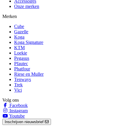
Accessoires
Onze merken
Merken
Cube
Gazelle
Koga
Koga Signature
KTM
Loekie
Pegasus
Pfautec
Phatfour
Riese en Muller
Tenways
Trek
Vici
Volg ons
Facebook
Instagram
Youtube
Inschrijven nieuwsbrief