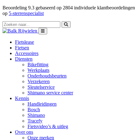
Beoordeling
9.3
gebaseerd op
2804
individuele klantbeoordelingen
op
5-sterrenspecialist
Fietslease
Fietsen
Accessoires
Diensten
Bikefitting
Werkplaats
Onderhoudsbeurten
Verzekeren
Sleutelservice
Shimano service center
Kennis
Handleidingen
Bosch
Shimano
Tracefy
Fietsvideo’s & uitleg
Over ons
Onze merken