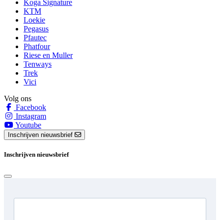
Koga Signature
KTM
Loekie
Pegasus
Pfautec
Phatfour
Riese en Muller
Tenways
Trek
Vici
Volg ons
Facebook
Instagram
Youtube
Inschrijven nieuwsbrief
Inschrijven nieuwsbrief