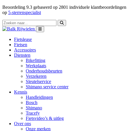
Beoordeling
9.3
gebaseerd op
2801
individuele klantbeoordelingen
op
5-sterrenspecialist
Fietslease
Fietsen
Accessoires
Diensten
Bikefitting
Werkplaats
Onderhoudsbeurten
Verzekeren
Sleutelservice
Shimano service center
Kennis
Handleidingen
Bosch
Shimano
Tracefy
Fietsvideo’s & uitleg
Over ons
Onze merken