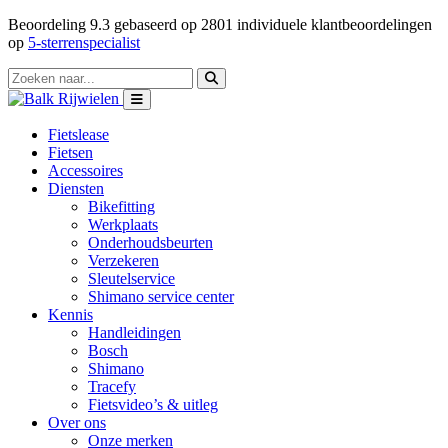
Beoordeling
9.3
gebaseerd op
2801
individuele klantbeoordelingen
op
5-sterrenspecialist
Fietslease
Fietsen
Accessoires
Diensten
Bikefitting
Werkplaats
Onderhoudsbeurten
Verzekeren
Sleutelservice
Shimano service center
Kennis
Handleidingen
Bosch
Shimano
Tracefy
Fietsvideo’s & uitleg
Over ons
Onze merken