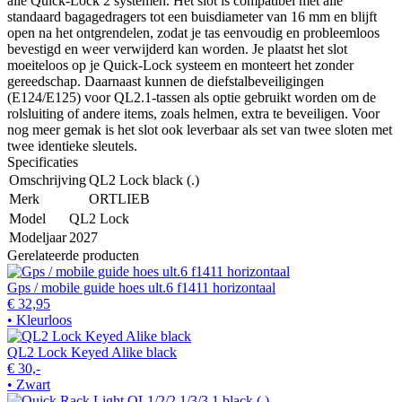
alle Quick-Lock 2 systemen. Het slot is compatibel met alle
standaard bagagedragers tot een buisdiameter van 16 mm en blijft
open na het ontgrendelen, zodat je tas eenvoudig en probleemloos
bevestigd en weer verwijderd kan worden. Je plaatst het slot
moeiteloos op je Quick-Lock systeem en monteert het zonder
gereedschap. Daarnaast kunnen de diefstalbeveiligingen
(E124/E125) voor QL2.1-tassen als optie gebruikt worden om de
rolsluiting of andere items, zoals helmen, extra te beveiligen. Voor
nog meer gemak is het slot ook leverbaar als set van twee sloten met
twee identieke sleutels.
Specificaties
Omschrijving
QL2 Lock black (.)
Merk
ORTLIEB
Model
QL2 Lock
Modeljaar
2027
Gerelateerde producten
Gps / mobile guide hoes ult.6 f1411 horizontaal
€ 32,95
• Kleurloos
QL2 Lock Keyed Alike black
€ 30,-
• Zwart