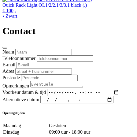
Quick Rack Light QL1/2/2.1/3/3.1 black (.)
€ 100,-
• Zwart
Contact
Naam
Telefoonnummer
E-mail
Adres
Postcode
Opmerkingen
Voorkeur datum & tijd
Alternatieve datum
Openingstijden
Maandag
Gesloten
Dinsdag
09:00 uur - 18:00 uur