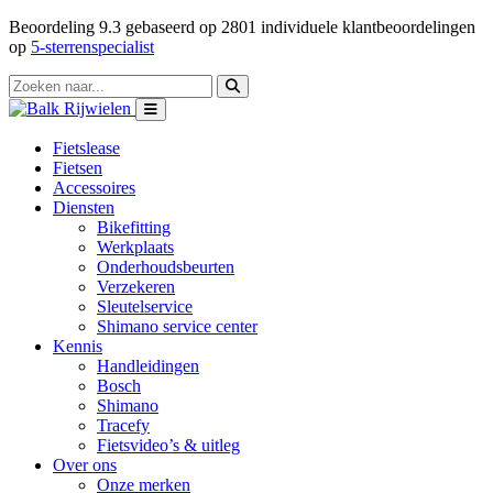
Beoordeling
9.3
gebaseerd op
2801
individuele klantbeoordelingen
op
5-sterrenspecialist
Fietslease
Fietsen
Accessoires
Diensten
Bikefitting
Werkplaats
Onderhoudsbeurten
Verzekeren
Sleutelservice
Shimano service center
Kennis
Handleidingen
Bosch
Shimano
Tracefy
Fietsvideo’s & uitleg
Over ons
Onze merken