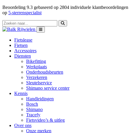
Beoordeling
9.3
gebaseerd op
2804
individuele klantbeoordelingen
op
5-sterrenspecialist
Fietslease
Fietsen
Accessoires
Diensten
Bikefitting
Werkplaats
Onderhoudsbeurten
Verzekeren
Sleutelservice
Shimano service center
Kennis
Handleidingen
Bosch
Shimano
Tracefy
Fietsvideo’s & uitleg
Over ons
Onze merken