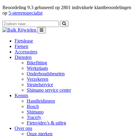
Beoordeling
9.3
gebaseerd op
2801
individuele klantbeoordelingen
op
5-sterrenspecialist
Fietslease
Fietsen
Accessoires
Diensten
Bikefitting
Werkplaats
Onderhoudsbeurten
Verzekeren
Sleutelservice
Shimano service center
Kennis
Handleidingen
Bosch
Shimano
Tracefy
Fietsvideo’s & uitleg
Over ons
Onze merken