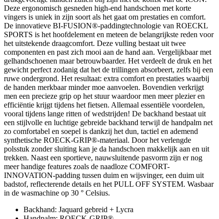
Deze ergonomisch gesneden high-end handschoen met korte
vingers is uniek in zijn soort als het gaat om prestaties en comfort.
De innovatieve BI-FUSION®-paddingtechnologie van ROECKL
SPORTS is het hoofdelement en meteen de belangrijkste reden voor
het uitstekende draagcomfort. Deze vulling bestaat uit twee
componenten en past zich mooi aan de hand aan. Vergelijkbaar met
gelhandschoenen maar betrouwbaarder. Het verdeelt de druk en het
gewicht perfect zodanig dat het de trillingen absorbeert, zelfs bij een
ruwe ondergrond. Het resultaat: extra comfort en prestaties waarbij
de handen merkbaar minder moe aanvoelen. Bovendien verkrijgt
men een precieze grip op het stuur waardoor men meer plezier en
efficiëntie krijgt tijdens het fietsen. Allemaal essentiële voordelen,
vooral tijdens lange ritten of wedstrijden! De backhand bestaat uit
een stijlvolle en luchtige gebreide backhand terwijl de handpalm net
zo comfortabel en soepel is dankzij het dun, tactiel en ademend
synthetische ROECK-GRIP®-materiaal. Door het verlengde
polsstuk zonder sluiting kan je da handschoen makkelijk aan en uit
trekken. Naast een sportieve, nauwsluitende pasvorm zijn er nog
meer handige features zoals de naadloze COMFORT-
INNOVATION-padding tussen duim en wijsvinger, een duim uit
badstof, reflecterende details en het PULL OFF SYSTEM. Wasbaar
in de wasmachine op 30 ° Celsius.
Backhand: Jaquard gebreid + Lycra
Handpalm: ROECK-GRIP®