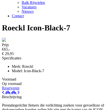
Balk Rijwielen
Vacatures
Nieuws
Contact
Roeckl Icon-Black-7
Prijs
€65,-
€ 29,95
Specificaties
Merk: Roeckl
Model: Icon-Black-7
Voorraad
Op voorraad
Reserveren
Beschrijving
Prestatiegerichte fietsers die verlichting zoeken voor gevoelloze of
drukgevoelige handen zullen blij zijn met de komst van de ICON.