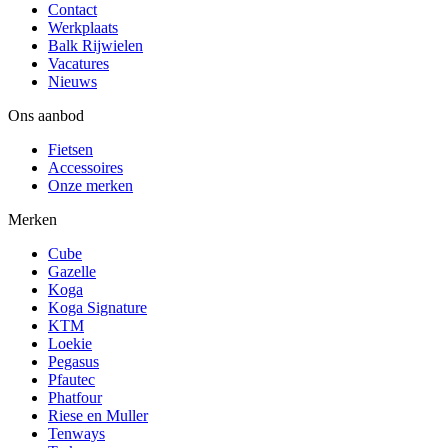
Contact
Werkplaats
Balk Rijwielen
Vacatures
Nieuws
Ons aanbod
Fietsen
Accessoires
Onze merken
Merken
Cube
Gazelle
Koga
Koga Signature
KTM
Loekie
Pegasus
Pfautec
Phatfour
Riese en Muller
Tenways