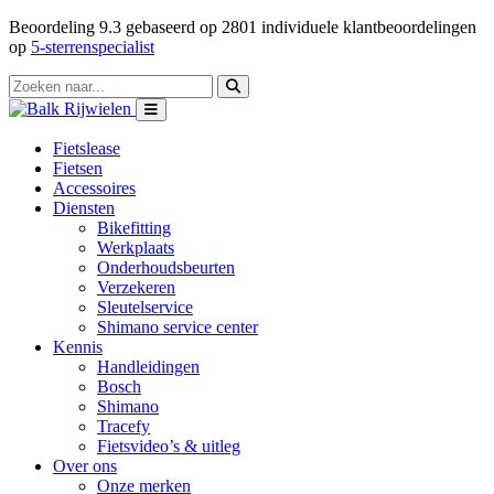
Beoordeling
9.3
gebaseerd op
2801
individuele klantbeoordelingen
op
5-sterrenspecialist
Fietslease
Fietsen
Accessoires
Diensten
Bikefitting
Werkplaats
Onderhoudsbeurten
Verzekeren
Sleutelservice
Shimano service center
Kennis
Handleidingen
Bosch
Shimano
Tracefy
Fietsvideo’s & uitleg
Over ons
Onze merken