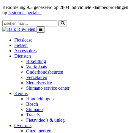
Beoordeling
9.3
gebaseerd op
2804
individuele klantbeoordelingen
op
5-sterrenspecialist
Fietslease
Fietsen
Accessoires
Diensten
Bikefitting
Werkplaats
Onderhoudsbeurten
Verzekeren
Sleutelservice
Shimano service center
Kennis
Handleidingen
Bosch
Shimano
Tracefy
Fietsvideo’s & uitleg
Over ons
Onze merken