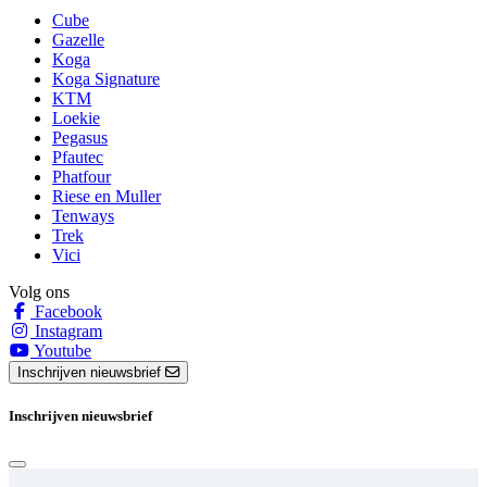
Cube
Gazelle
Koga
Koga Signature
KTM
Loekie
Pegasus
Pfautec
Phatfour
Riese en Muller
Tenways
Trek
Vici
Volg ons
Facebook
Instagram
Youtube
Inschrijven nieuwsbrief
Inschrijven nieuwsbrief