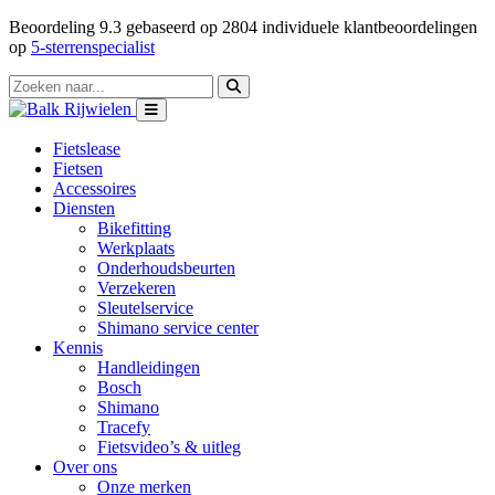
Beoordeling
9.3
gebaseerd op
2804
individuele klantbeoordelingen
op
5-sterrenspecialist
Fietslease
Fietsen
Accessoires
Diensten
Bikefitting
Werkplaats
Onderhoudsbeurten
Verzekeren
Sleutelservice
Shimano service center
Kennis
Handleidingen
Bosch
Shimano
Tracefy
Fietsvideo’s & uitleg
Over ons
Onze merken