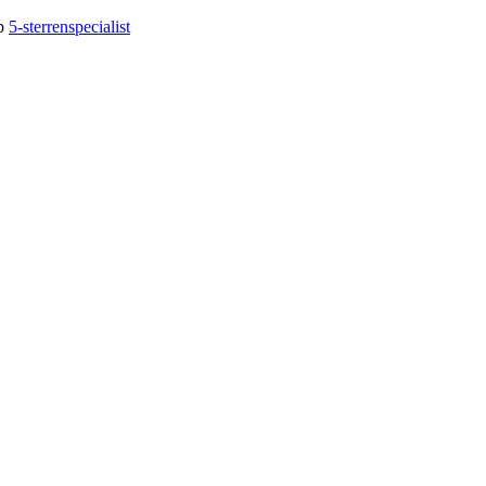
op
5-sterrenspecialist