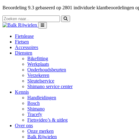
Beoordeling
9.3
gebaseerd op
2801
individuele klantbeoordelingen 
Fietslease
Fietsen
Accessoires
Diensten
Bikefitting
Werkplaats
Onderhoudsbeurten
Verzekeren
Sleutelservice
Shimano service center
Kennis
Handleidingen
Bosch
Shimano
Tracefy
Fietsvideo’s & uitleg
Over ons
Onze merken
Balk Rijwielen