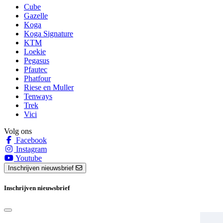
Cube
Gazelle
Koga
Koga Signature
KTM
Loekie
Pegasus
Pfautec
Phatfour
Riese en Muller
Tenways
Trek
Vici
Volg ons
Facebook
Instagram
Youtube
Inschrijven nieuwsbrief
Inschrijven nieuwsbrief