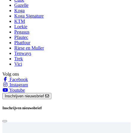
Gazelle
Koga
Koga Signature
KTM
Loekie
Pegasus
Pfautec
Phatfour
Riese en Muller
Tenways
Trek
Vici
Volg ons
Facebook
Instagram
Youtube
Inschrijven nieuwsbrief
Inschrijven nieuwsbrief