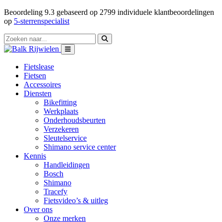
Beoordeling
9.3
gebaseerd op
2799
individuele klantbeoordelingen
op
5-sterrenspecialist
Fietslease
Fietsen
Accessoires
Diensten
Bikefitting
Werkplaats
Onderhoudsbeurten
Verzekeren
Sleutelservice
Shimano service center
Kennis
Handleidingen
Bosch
Shimano
Tracefy
Fietsvideo’s & uitleg
Over ons
Onze merken