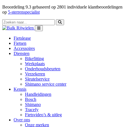
Beoordeling
9.3
gebaseerd op
2801
individuele klantbeoordelingen
op
5-sterrenspecialist
Fietslease
Fietsen
Accessoires
Diensten
Bikefitting
Werkplaats
Onderhoudsbeurten
Verzekeren
Sleutelservice
Shimano service center
Kennis
Handleidingen
Bosch
Shimano
Tracefy
Fietsvideo’s & uitleg
Over ons
Onze merken