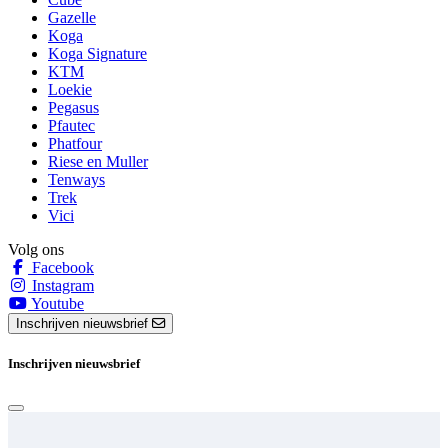
Gazelle
Koga
Koga Signature
KTM
Loekie
Pegasus
Pfautec
Phatfour
Riese en Muller
Tenways
Trek
Vici
Volg ons
Facebook
Instagram
Youtube
Inschrijven nieuwsbrief
Inschrijven nieuwsbrief