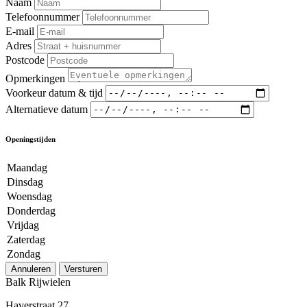
Naam
Telefoonnummer
E-mail
Adres
Postcode
Opmerkingen
Voorkeur datum & tijd
Alternatieve datum
Openingstijden
Maandag
Dinsdag
Woensdag
Donderdag
Vrijdag
Zaterdag
Zondag
Annuleren
Versturen
Balk Rijwielen
Haverstraat 27