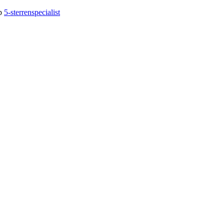
op
5-sterrenspecialist