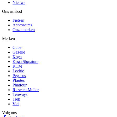
Nieuws
Ons aanbod
Fietsen
Accessoires
Onze merken
Merken
Cube
Gazelle
Koga
Koga Signature
KTM
Loekie
Pegasus
Pfautec
Phatfour
Riese en Muller
Tenways
Trek
Vici
Volg ons