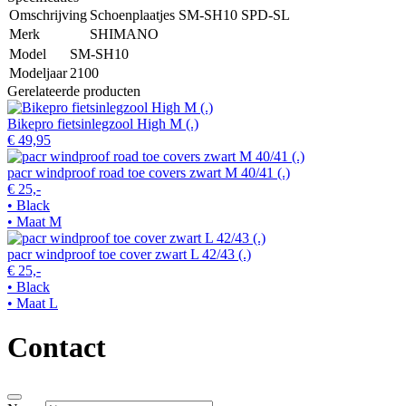
Omschrijving
Schoenplaatjes SM-SH10 SPD-SL
Merk
SHIMANO
Model
SM-SH10
Modeljaar
2100
Gerelateerde producten
Bikepro fietsinlegzool High M (.)
€ 49,95
pacr windproof road toe covers zwart M 40/41 (.)
€ 25,-
• Black
• Maat M
pacr windproof toe cover zwart L 42/43 (.)
€ 25,-
• Black
• Maat L
Contact