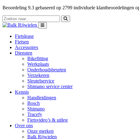
Beoordeling
9.3
gebaseerd op
2799
individuele klantbeoordelingen 
Fietslease
Fietsen
Accessoires
Diensten
Bikefitting
Werkplaats
Onderhoudsbeurten
Verzekeren
Sleutelservice
Shimano service center
Kennis
Handleidingen
Bosch
Shimano
Tracefy
Fietsvideo’s & uitleg
Over ons
Onze merken
Balk Rijwielen