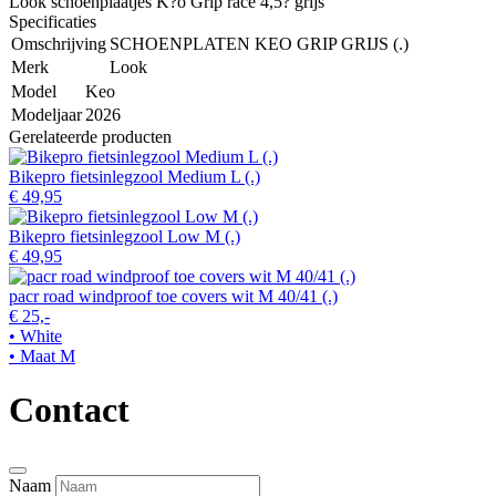
Look schoenplaatjes K?o Grip race 4,5? grijs
Specificaties
Omschrijving
SCHOENPLATEN KEO GRIP GRIJS (.)
Merk
Look
Model
Keo
Modeljaar
2026
Gerelateerde producten
Bikepro fietsinlegzool Medium L (.)
€ 49,95
Bikepro fietsinlegzool Low M (.)
€ 49,95
pacr road windproof toe covers wit M 40/41 (.)
€ 25,-
• White
• Maat M
Contact
Naam