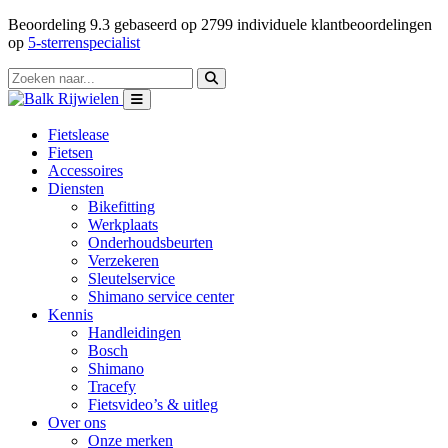
Beoordeling
9.3
gebaseerd op
2799
individuele klantbeoordelingen
op
5-sterrenspecialist
Fietslease
Fietsen
Accessoires
Diensten
Bikefitting
Werkplaats
Onderhoudsbeurten
Verzekeren
Sleutelservice
Shimano service center
Kennis
Handleidingen
Bosch
Shimano
Tracefy
Fietsvideo’s & uitleg
Over ons
Onze merken