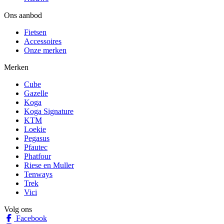
Ons aanbod
Fietsen
Accessoires
Onze merken
Merken
Cube
Gazelle
Koga
Koga Signature
KTM
Loekie
Pegasus
Pfautec
Phatfour
Riese en Muller
Tenways
Trek
Vici
Volg ons
Facebook