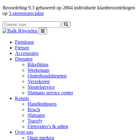
Beoordeling
9.3
gebaseerd op
2804
individuele klantbeoordelingen
op
5-sterrenspecialist
Fietslease
Fietsen
Accessoires
Diensten
Bikefitting
Werkplaats
Onderhoudsbeurten
Verzekeren
Sleutelservice
Shimano service center
Kennis
Handleidingen
Bosch
Shimano
Tracefy
Fietsvideo’s & uitleg
Over ons
Onze merken