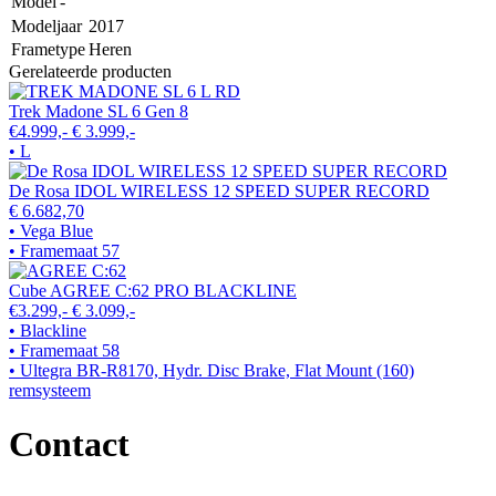
Model
-
Modeljaar
2017
Frametype
Heren
Gerelateerde producten
Trek Madone SL 6 Gen 8
€4.999,-
€ 3.999,-
• L
De Rosa IDOL WIRELESS 12 SPEED SUPER RECORD
€ 6.682,70
• Vega Blue
• Framemaat 57
Cube AGREE C:62 PRO BLACKLINE
€3.299,-
€ 3.099,-
• Blackline
• Framemaat 58
• Ultegra BR-R8170, Hydr. Disc Brake, Flat Mount (160)
remsysteem
Contact