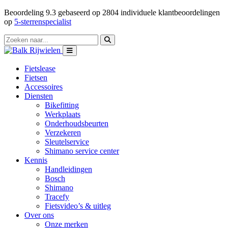
Beoordeling
9.3
gebaseerd op
2804
individuele klantbeoordelingen
op
5-sterrenspecialist
Fietslease
Fietsen
Accessoires
Diensten
Bikefitting
Werkplaats
Onderhoudsbeurten
Verzekeren
Sleutelservice
Shimano service center
Kennis
Handleidingen
Bosch
Shimano
Tracefy
Fietsvideo’s & uitleg
Over ons
Onze merken