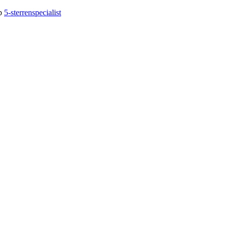
op
5-sterrenspecialist