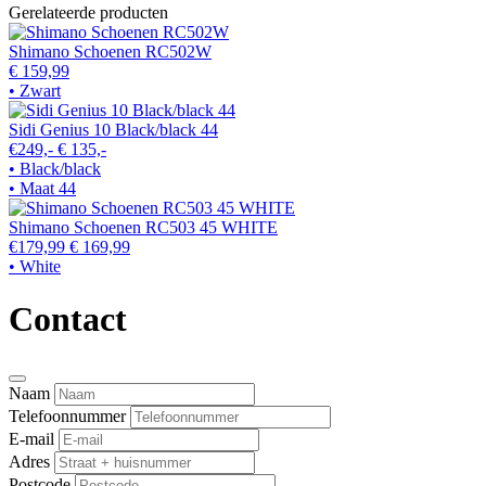
Gerelateerde producten
Shimano Schoenen RC502W
€ 159,99
• Zwart
Sidi Genius 10 Black/black 44
€249,-
€ 135,-
• Black/black
• Maat 44
Shimano Schoenen RC503 45 WHITE
€179,99
€ 169,99
• White
Contact
Naam
Telefoonnummer
E-mail
Adres
Postcode