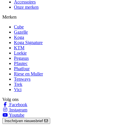
Accessoires
Onze merken
Merken
Cube
Gazelle
Koga
Koga Signature
KTM
Loekie
Pegasus
Pfautec
Phatfour
Riese en Muller
Tenways
Trek
Vici
Volg ons
Facebook
Instagram
Youtube
Inschrijven nieuwsbrief