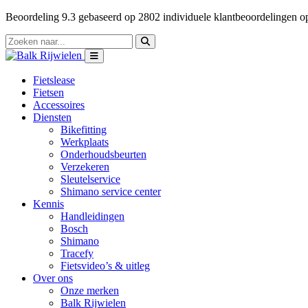
Beoordeling
9.3
gebaseerd op
2802
individuele klantbeoordelingen 
Fietslease
Fietsen
Accessoires
Diensten
Bikefitting
Werkplaats
Onderhoudsbeurten
Verzekeren
Sleutelservice
Shimano service center
Kennis
Handleidingen
Bosch
Shimano
Tracefy
Fietsvideo’s & uitleg
Over ons
Onze merken
Balk Rijwielen