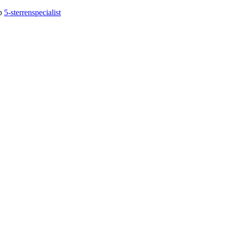
op
5-sterrenspecialist