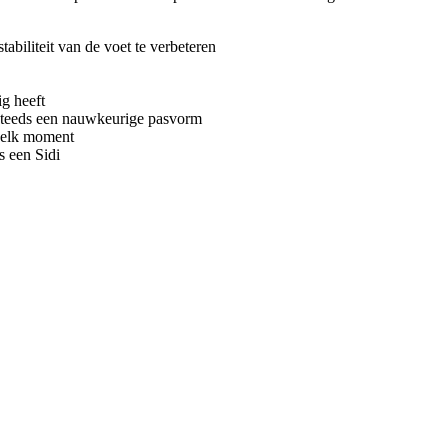
biliteit van de voet te verbeteren
ig heeft
steeds een nauwkeurige pasvorm
p elk moment
 een Sidi