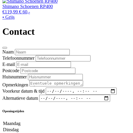
Shimano Schoenen RP400
€119,99
€ 60,-
• Grijs
Contact
Naam
Telefoonnummer
E-mail
Postcode
Huisnummer
Opmerkingen
Voorkeur datum & tijd
Alternatieve datum
Openingstijden
Maandag
Dinsdag