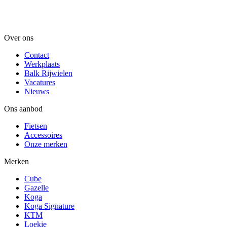
Over ons
Contact
Werkplaats
Balk Rijwielen
Vacatures
Nieuws
Ons aanbod
Fietsen
Accessoires
Onze merken
Merken
Cube
Gazelle
Koga
Koga Signature
KTM
Loekie