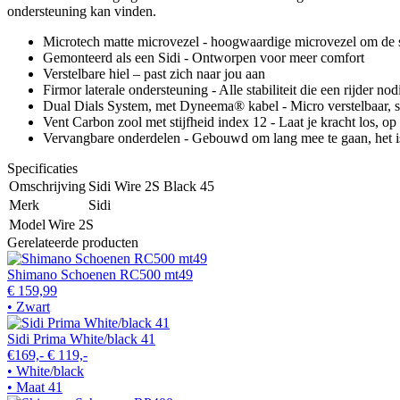
ondersteuning kan vinden.
Microtech matte microvezel - hoogwaardige microvezel om de sta
Gemonteerd als een Sidi - Ontworpen voor meer comfort
Verstelbare hiel – past zich naar jou aan
Firmor laterale ondersteuning - Alle stabiliteit die een rijder nod
Dual Dials System, met Dyneema® kabel - Micro verstelbaar, 
Vent Carbon zool met stijfheid index 12 - Laat je kracht los, o
Vervangbare onderdelen - Gebouwd om lang mee te gaan, het is
Specificaties
Omschrijving
Sidi Wire 2S Black 45
Merk
Sidi
Model
Wire 2S
Gerelateerde producten
Shimano Schoenen RC500 mt49
€ 159,99
• Zwart
Sidi Prima White/black 41
€169,-
€ 119,-
• White/black
• Maat 41