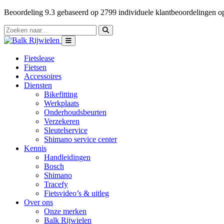
Beoordeling
9.3
gebaseerd op
2799
individuele klantbeoordelingen 
Fietslease
Fietsen
Accessoires
Diensten
Bikefitting
Werkplaats
Onderhoudsbeurten
Verzekeren
Sleutelservice
Shimano service center
Kennis
Handleidingen
Bosch
Shimano
Tracefy
Fietsvideo’s & uitleg
Over ons
Onze merken
Balk Rijwielen