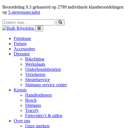
Beoordeling
9.3
gebaseerd op
2799
individuele klantbeoordelingen
op
5-sterrenspecialist
Fietslease
Fietsen
Accessoires
Diensten
Bikefitting
Werkplaats
Onderhoudsbeurten
Verzekeren
Sleutelservice
Shimano service center
Kennis
Handleidingen
Bosch
Shimano
Tracefy
Fietsvideo’s & uitleg
Over ons
Onze merken