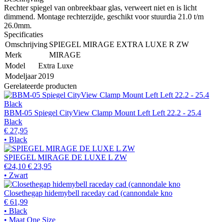
Rechter spiegel van onbreekbaar glas, verweert niet en is licht
dimmend. Montage rechterzijde, geschikt voor stuurdia 21.0 t/m
26.0mm.
Specificaties
Omschrijving
SPIEGEL MIRAGE EXTRA LUXE R ZW
Merk
MIRAGE
Model
Extra Luxe
Modeljaar
2019
Gerelateerde producten
BBM-05 Spiegel CityView Clamp Mount Left Left 22.2 - 25.4
Black
€ 27,95
• Black
SPIEGEL MIRAGE DE LUXE L ZW
€24,10
€ 23,95
• Zwart
Closethegap hidemybell raceday cad (cannondale kno
€ 61,99
• Black
• Maat One Size