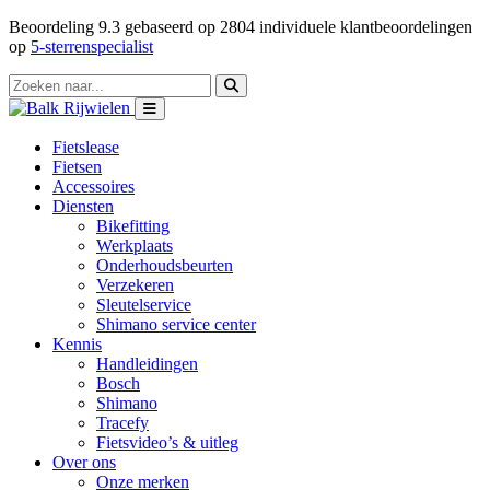
Beoordeling
9.3
gebaseerd op
2804
individuele klantbeoordelingen
op
5-sterrenspecialist
Fietslease
Fietsen
Accessoires
Diensten
Bikefitting
Werkplaats
Onderhoudsbeurten
Verzekeren
Sleutelservice
Shimano service center
Kennis
Handleidingen
Bosch
Shimano
Tracefy
Fietsvideo’s & uitleg
Over ons
Onze merken