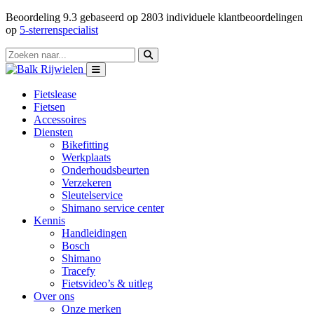
Beoordeling
9.3
gebaseerd op
2803
individuele klantbeoordelingen
op
5-sterrenspecialist
Fietslease
Fietsen
Accessoires
Diensten
Bikefitting
Werkplaats
Onderhoudsbeurten
Verzekeren
Sleutelservice
Shimano service center
Kennis
Handleidingen
Bosch
Shimano
Tracefy
Fietsvideo’s & uitleg
Over ons
Onze merken