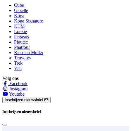
Cube
Gazelle
Koga
Koga Signature
KTM
Loekie
Pegasus
Pfautec
Phatfour
Riese en Muller
Tenways
Trek
Vici
Volg ons
Facebook
Instagram
Youtube
Inschrijven nieuwsbrief
Inschrijven nieuwsbrief