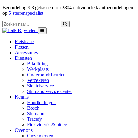
Beoordeling
9.3
gebaseerd op
2804
individuele klantbeoordelingen
op
5-sterrenspecialist
Fietslease
Fietsen
Accessoires
Diensten
Bikefitting
Werkplaats
Onderhoudsbeurten
Verzekeren
Sleutelservice
Shimano service center
Kennis
Handleidingen
Bosch
Shimano
Tracefy
Fietsvideo’s & uitleg
Over ons
Onze merken