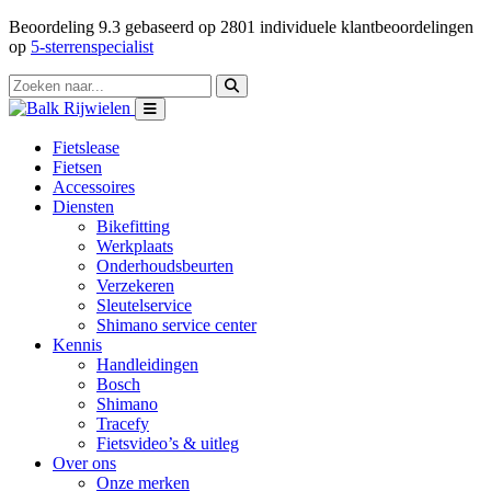
Beoordeling
9.3
gebaseerd op
2801
individuele klantbeoordelingen
op
5-sterrenspecialist
Fietslease
Fietsen
Accessoires
Diensten
Bikefitting
Werkplaats
Onderhoudsbeurten
Verzekeren
Sleutelservice
Shimano service center
Kennis
Handleidingen
Bosch
Shimano
Tracefy
Fietsvideo’s & uitleg
Over ons
Onze merken