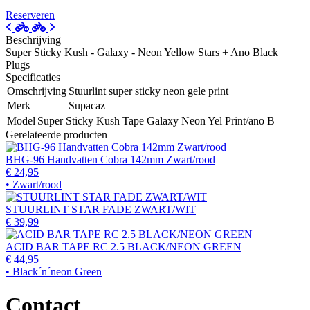
Reserveren
Beschrijving
Super Sticky Kush - Galaxy - Neon Yellow Stars + Ano Black
Plugs
Specificaties
Omschrijving
Stuurlint super sticky neon gele print
Merk
Supacaz
Model
Super Sticky Kush Tape Galaxy Neon Yel Print/ano B
Gerelateerde producten
BHG-96 Handvatten Cobra 142mm Zwart/rood
€ 24,95
• Zwart/rood
STUURLINT STAR FADE ZWART/WIT
€ 39,99
ACID BAR TAPE RC 2.5 BLACK/NEON GREEN
€ 44,95
• Black´n´neon Green
Contact