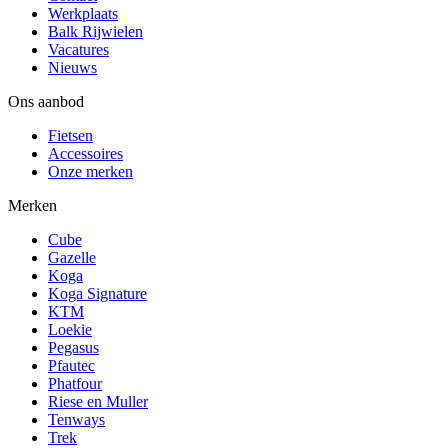
Werkplaats
Balk Rijwielen
Vacatures
Nieuws
Ons aanbod
Fietsen
Accessoires
Onze merken
Merken
Cube
Gazelle
Koga
Koga Signature
KTM
Loekie
Pegasus
Pfautec
Phatfour
Riese en Muller
Tenways
Trek