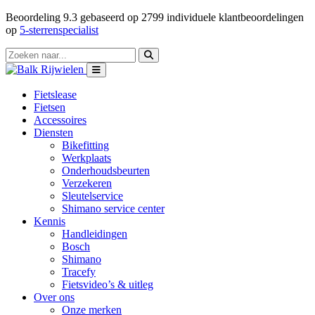
Beoordeling
9.3
gebaseerd op
2799
individuele klantbeoordelingen
op
5-sterrenspecialist
Fietslease
Fietsen
Accessoires
Diensten
Bikefitting
Werkplaats
Onderhoudsbeurten
Verzekeren
Sleutelservice
Shimano service center
Kennis
Handleidingen
Bosch
Shimano
Tracefy
Fietsvideo’s & uitleg
Over ons
Onze merken