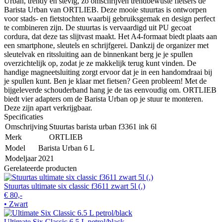
Urban, trendy en stevig, zo omschrijven trendbewuste fietsers de
Barista Urban van ORTLIEB. Deze mooie stuurtas is ontworpen
voor stads- en fietstochten waarbij gebruiksgemak en design perfect
te combineren zijn. De stuurtas is vervaardigd uit PU gecoat
cordura, dat deze tas slijtvast maakt. Het A4-formaat biedt plaats aan
een smartphone, sleutels en schrijfgerei. Dankzij de organizer met
sleutelvak en ritssluiting aan de binnenkant berg je je spullen
overzichtelijk op, zodat je ze makkelijk terug kunt vinden. De
handige magneetsluiting zorgt ervoor dat je in een handomdraai bij
je spullen kunt. Ben je klaar met fietsen? Geen probleem! Met de
bijgeleverde schouderband hang je de tas eenvoudig om. ORTLIEB
biedt vier adapters om de Barista Urban op je stuur te monteren.
Deze zijn apart verkrijgbaar.
Specificaties
Omschrijving
Stuurtas barista urban f3361 ink 6l
Merk
ORTLIEB
Model
Barista Urban 6 L
Modeljaar
2021
Gerelateerde producten
Stuurtas ultimate six classic f3611 zwart 5l (.)
€ 80,-
• Zwart
Ultimate Six Classic 6.5 L petrol/black