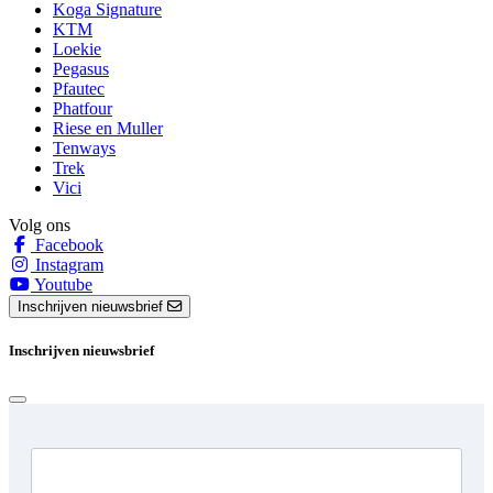
Koga Signature
KTM
Loekie
Pegasus
Pfautec
Phatfour
Riese en Muller
Tenways
Trek
Vici
Volg ons
Facebook
Instagram
Youtube
Inschrijven nieuwsbrief
Inschrijven nieuwsbrief