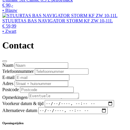
€ 90,-
• Blauw
STUURTAS BAS NAVIGATOR STORM KF ZW 10-11L
€ 59,99
• Zwart
Contact
Naam
Telefoonnummer
E-mail
Adres
Postcode
Opmerkingen
Voorkeur datum & tijd
Alternatieve datum
Openingstijden