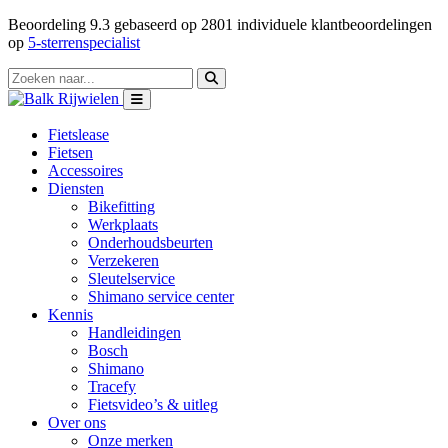
Beoordeling
9.3
gebaseerd op
2801
individuele klantbeoordelingen
op
5-sterrenspecialist
Fietslease
Fietsen
Accessoires
Diensten
Bikefitting
Werkplaats
Onderhoudsbeurten
Verzekeren
Sleutelservice
Shimano service center
Kennis
Handleidingen
Bosch
Shimano
Tracefy
Fietsvideo’s & uitleg
Over ons
Onze merken