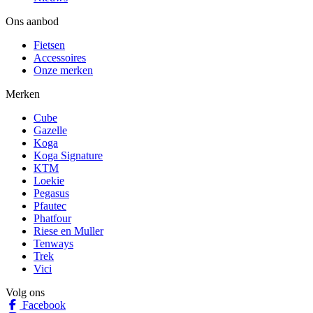
Ons aanbod
Fietsen
Accessoires
Onze merken
Merken
Cube
Gazelle
Koga
Koga Signature
KTM
Loekie
Pegasus
Pfautec
Phatfour
Riese en Muller
Tenways
Trek
Vici
Volg ons
Facebook