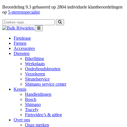
Beoordeling
9.3
gebaseerd op
2804
individuele klantbeoordelingen
op
5-sterrenspecialist
Fietslease
Fietsen
Accessoires
Diensten
Bikefitting
Werkplaats
Onderhoudsbeurten
Verzekeren
Sleutelservice
Shimano service center
Kennis
Handleidingen
Bosch
Shimano
Tracefy
Fietsvideo’s & uitleg
Over ons
Onze merken