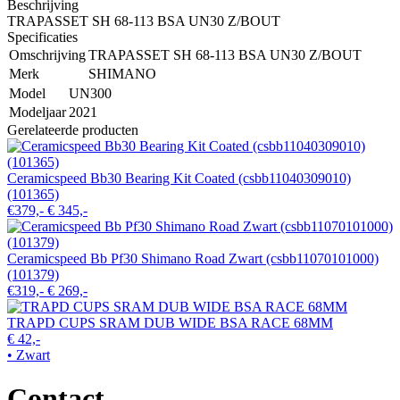
Beschrijving
TRAPASSET SH 68-113 BSA UN30 Z/BOUT
Specificaties
Omschrijving
TRAPASSET SH 68-113 BSA UN30 Z/BOUT
Merk
SHIMANO
Model
UN300
Modeljaar
2021
Gerelateerde producten
Ceramicspeed Bb30 Bearing Kit Coated (csbb11040309010)
(101365)
€379,-
€ 345,-
Ceramicspeed Bb Pf30 Shimano Road Zwart (csbb11070101000)
(101379)
€319,-
€ 269,-
TRAPD CUPS SRAM DUB WIDE BSA RACE 68MM
€ 42,-
• Zwart
Contact