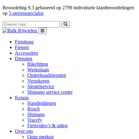
Beoordeling
9.3
gebaseerd op
2799
individuele klantbeoordelingen
op
5-sterrenspecialist
Fietslease
Fietsen
Accessoires
Diensten
Bikefitting
Werkplaats
Onderhoudsbeurten
Verzekeren
Sleutelservice
Shimano service center
Kennis
Handleidingen
Bosch
Shimano
Tracefy
Fietsvideo’s & uitleg
Over ons
Onze merken