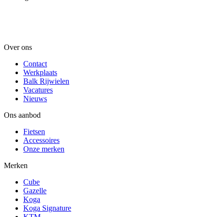
Over ons
Contact
Werkplaats
Balk Rijwielen
Vacatures
Nieuws
Ons aanbod
Fietsen
Accessoires
Onze merken
Merken
Cube
Gazelle
Koga
Koga Signature
KTM