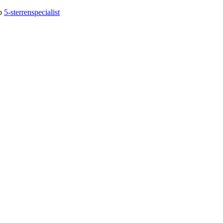
op
5-sterrenspecialist