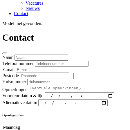
Vacatures
Nieuws
Contact
Model niet gevonden.
Contact
Naam
Telefoonnummer
E-mail
Postcode
Huisnummer
Opmerkingen
Voorkeur datum & tijd
Alternatieve datum
Openingstijden
Maandag